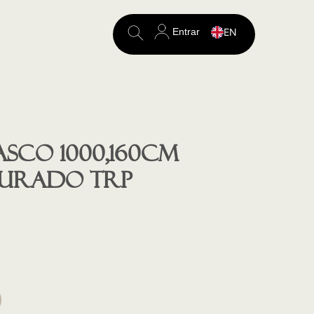
Entrar
EN
Search
for:
sco 1000,160cm
 DOURADO TRP