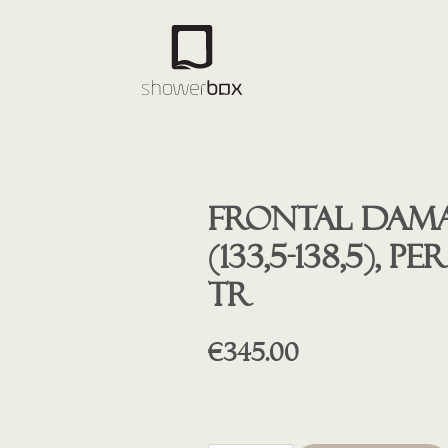
Frontal Damas
(133,5-138,5), 
tr
€
345.00