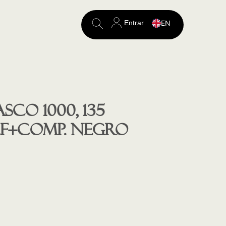
Entrar
EN
Search
for:
co 1000, 135
Perf+comp. negro