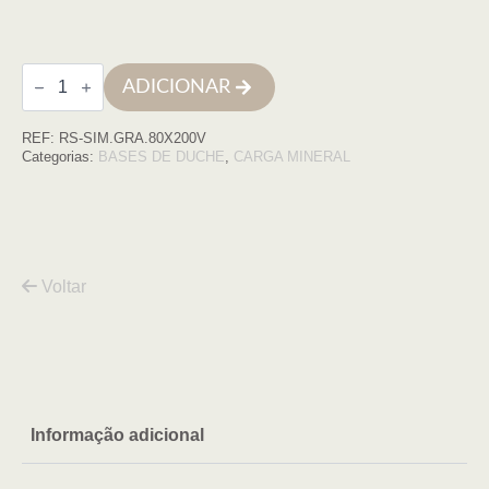
Quantidade
ADICIONAR
de
Base
de
REF:
RS-SIM.GRA.80X200V
duche
SIMPLE
Categorias:
BASES DE DUCHE
,
CARGA MINERAL
80x200
GRAFITE
COM
VDA
Voltar
Informação adicional