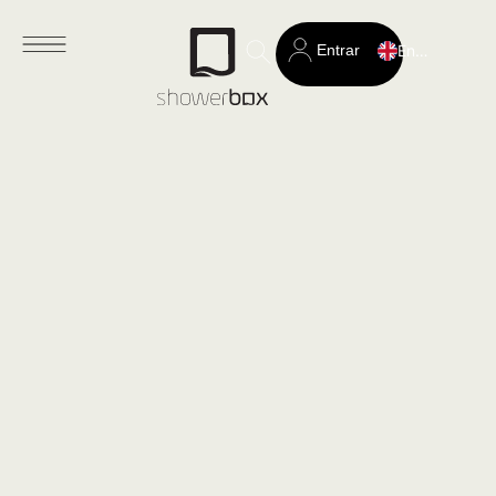
Entrar
English
Search
for: