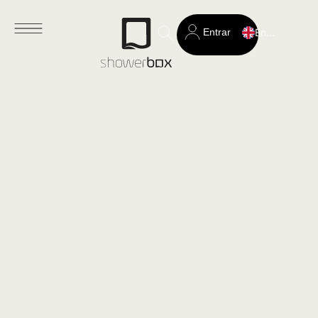
Entrar
English
Search
for: