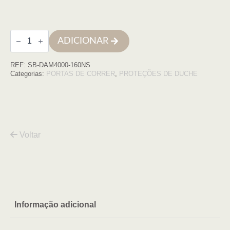
Quantidade
ADICIONAR
de
Frontal
4P
REF:
SB-DAM4000-160NS
Damasco
160cm,
Categorias:
PORTAS DE CORRER
,
PROTEÇÕES DE DUCHE
Perfil
Negro
transparente
Voltar
Informação adicional