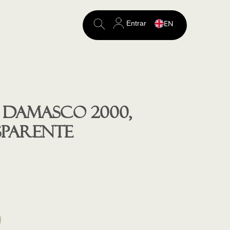
Entrar
EN
Search
for:
 Damasco 2000,
parente