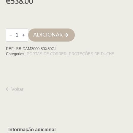
€
538.00
Quantidade
ADICIONAR
de
Cabine
quadrada
REF:
SB-DAM3000-80X80GL
Damasco
80x80x195
Categorias:
PORTAS DE CORRER
,
PROTEÇÕES DE DUCHE
Perfil
Dourado
transparen
Voltar
Informação adicional