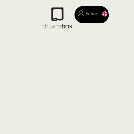
Entrar
English
Search
for: