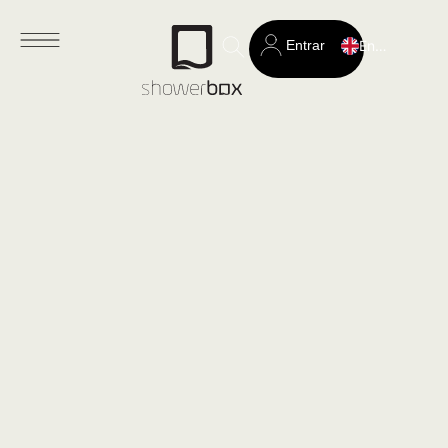
Entrar
English
Search
for: