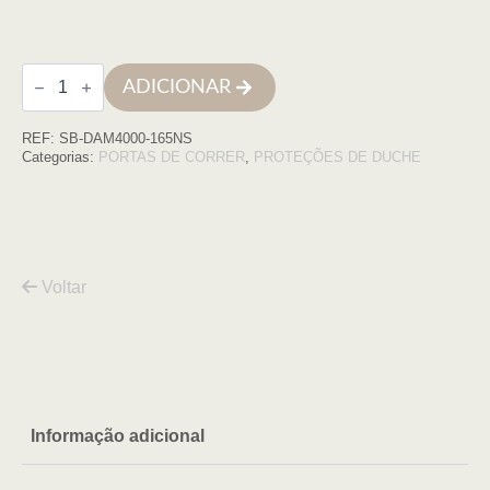
Quantidade
ADICIONAR
de
Frontal
4P
REF:
SB-DAM4000-165NS
Damasco
165cm,
Categorias:
PORTAS DE CORRER
,
PROTEÇÕES DE DUCHE
Perfil
Negro
transparente
Voltar
Informação adicional