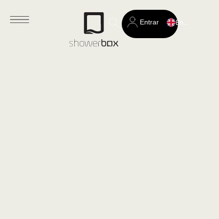
Entrar
English
Search
for: