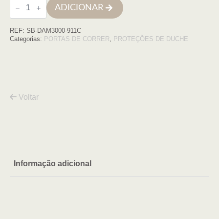
Quantidade
ADICIONAR
de
Cabine
quadrada
REF:
SB-DAM3000-911C
Damasco
90x110x195
Categorias:
PORTAS DE CORRER
,
PROTEÇÕES DE DUCHE
transparente
Cromo
6mm
Voltar
Informação adicional