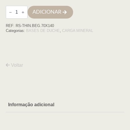
Quantidade
ADICIONAR
de
Base
de
REF:
RS-THIN.BEG.70X140
duche
THIN
Categorias:
BASES DE DUCHE
,
CARGA MINERAL
70X140
BEGE
COM
VDA
Voltar
Informação adicional