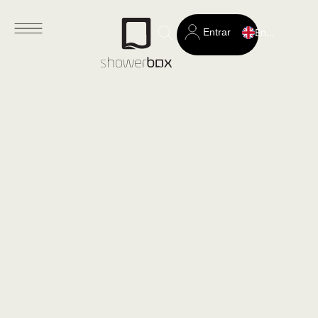
Entrar
English
Search
for: