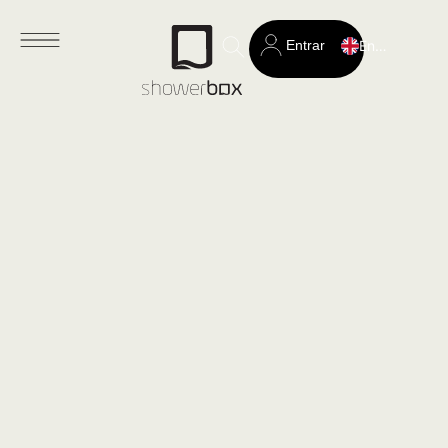
Entrar
English
Search
for: