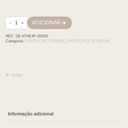
Quantidade
ADICIONAR
de
Frontal
ATHENAS
REF:
SB-ATHE4P-205NS
4P-
205
Categorias:
PORTAS DE CORRER
,
PROTEÇÕES DE DUCHE
(203-
206),
NEGRO,
transparente
6/8mm
Voltar
Informação adicional