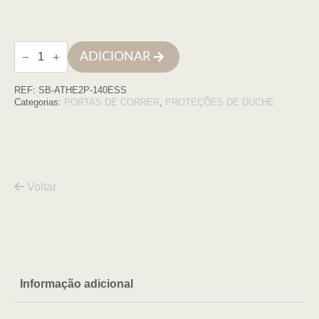
Quantidade
ADICIONAR
de
Frontal
duche
REF:
SB-ATHE2P-140ESS
ATHENAS
2P-
Categorias:
PORTAS DE CORRER
,
PROTEÇÕES DE DUCHE
140
(137
a
140)
X
200cm,
ESCOVADO
Voltar
t
Informação adicional