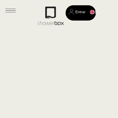
Entrar
English
Search
for: