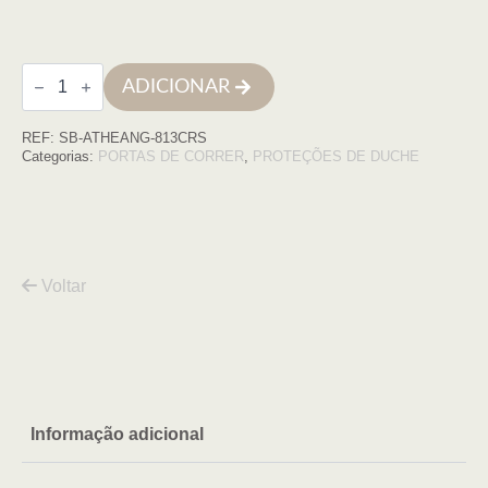
Quantidade
ADICIONAR
de
Cabine
Duche
REF:
SB-ATHEANG-813CRS
Athenas
Angular
Categorias:
PORTAS DE CORRER
,
PROTEÇÕES DE DUCHE
80(78,5-
80)x130(128,5-
130),
CR,
Voltar
Informação adicional