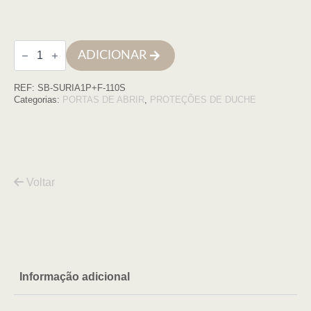
Quantidade
ADICIONAR
de
Frontal
Suria
REF:
SB-SURIA1P+F-110S
1P+F
(80+30)
Categorias:
PORTAS DE ABRIR
,
PROTEÇÕES DE DUCHE
Perfil
CROMO,
Vidro
trp
Voltar
Informação adicional