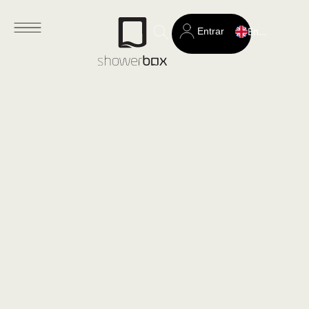
Entrar
English
Search
for: