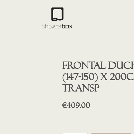
Frontal duche
(147-150) X 20
transp
€
409.00