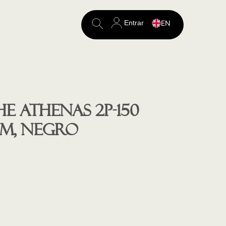
Entrar
EN
Search
for:
 ATHENAS 2P-150
0cm, NEGRO