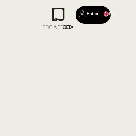
Entrar
English
Search
for: