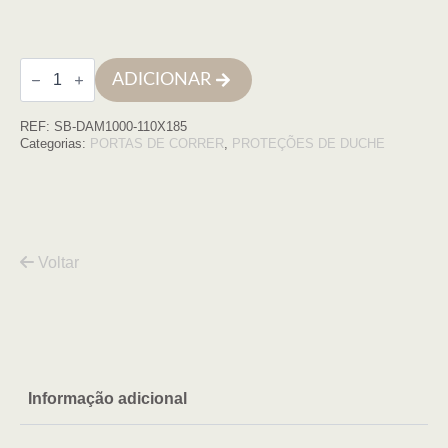
Quantidade
ADICIONAR
de
Frontal
Damasco
REF:
SB-DAM1000-110X185
1000-
110
Categorias:
PORTAS DE CORRER
,
PROTEÇÕES DE DUCHE
(108,5-
113,5)
x
185
CROMO
transpare
Voltar
Informação adicional