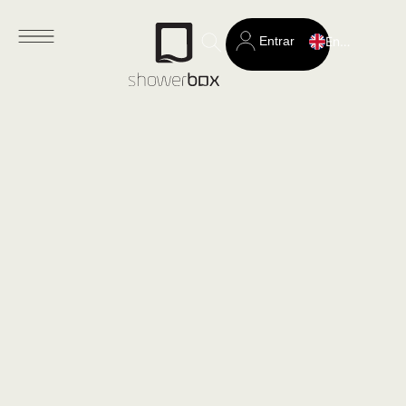
Entrar
English
Search
for: