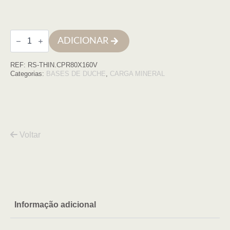
Quantidade
ADICIONAR
de
Base
de
REF:
RS-THIN.CPR80X160V
duche
THIN
Categorias:
BASES DE DUCHE
,
CARGA MINERAL
80X160
CINZA
PRATA
COM
VDA
Voltar
Informação adicional