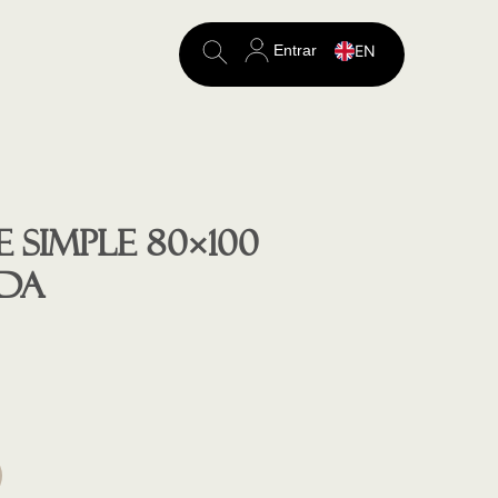
Entrar
EN
Search
for:
 SIMPLE 80×100
DA