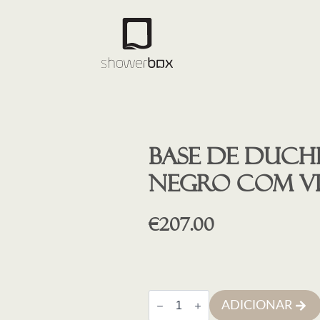
Base de duche
NEGRO COM V
€
207.00
Quantidade
ADICIONAR
de
Base