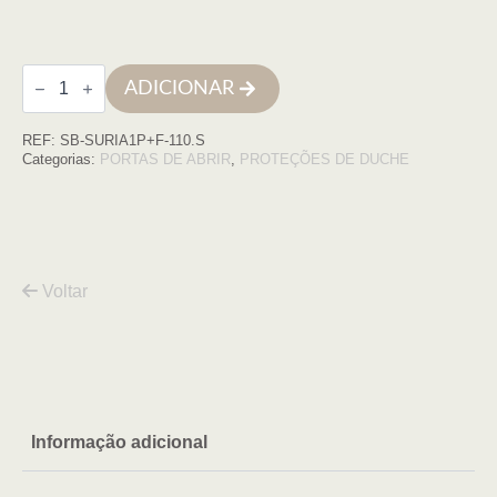
Quantidade
ADICIONAR
de
Frontal
Suria
REF:
SB-SURIA1P+F-110.S
1P+F
(70+40)
Categorias:
PORTAS DE ABRIR
,
PROTEÇÕES DE DUCHE
Perfil
CROMO,
Vidro
trp
Voltar
Informação adicional