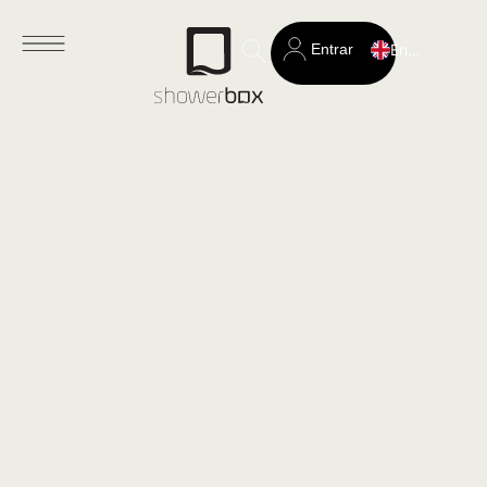
Entrar
English
Search
for: