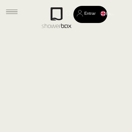
Entrar
English
Search
for: