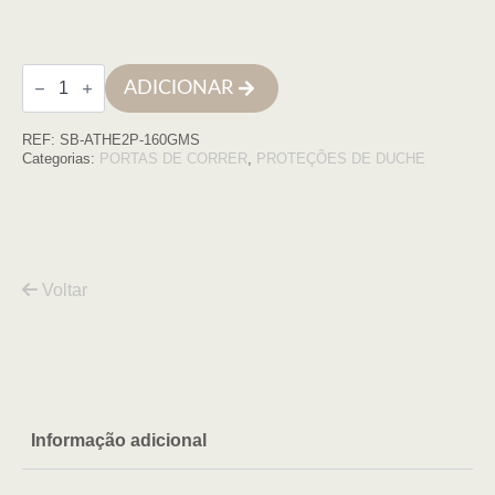
Quantidade
ADICIONAR
de
Frontal
duche
REF:
SB-ATHE2P-160GMS
ATHENAS
2P-
Categorias:
PORTAS DE CORRER
,
PROTEÇÕES DE DUCHE
160
(157-
160)
X
200cm,
GUN
METAL
Voltar
Informação adicional