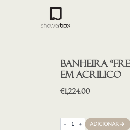
Banheira “fr
em acrilico
€
1,224.00
Quantidade
ADICIONAR
de
Banheira