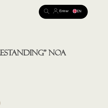
Entrar
EN
Search
for:
eestanding” NOA