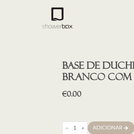
Base de duch
BRANCO COM
€
0.00
Quantidade
ADICIONAR
de
Base