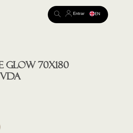
Entrar
EN
Search
for:
e GLOW 70X180
 VDA