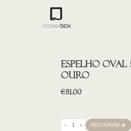
Espelho oval
OURO
€
81.00
Quantidade
ADICIONAR
de
Espelho