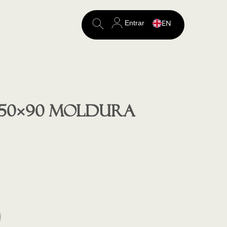
Entrar
EN
Search
for:
 50×90 moldura