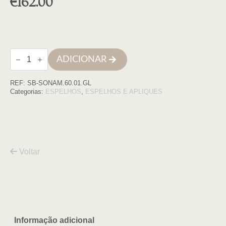
€
162.00
Quantidade
ADICIONAR
de
Espelho
led
REF:
SB-SONAM.60.01.GL
redondo
D60
Categorias:
ESPELHOS
,
ESPELHOS E APLIQUES
moldura
ouro
retroiluminado
c/desem
Voltar
Informação adicional