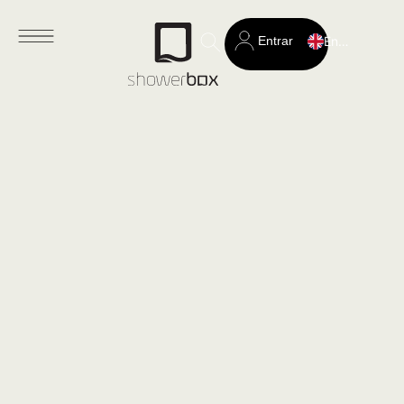
Entrar
English
Search
for: