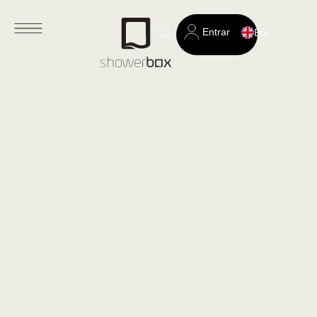
Entrar
English
Search
for: