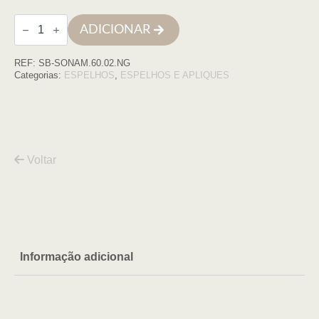
Quantidade
ADICIONAR
de
Espelho
redondo
REF:
SB-SONAM.60.02.NG
D60
moldura
Categorias:
ESPELHOS
,
ESPELHOS E APLIQUES
NEGRO
Voltar
Informação adicional