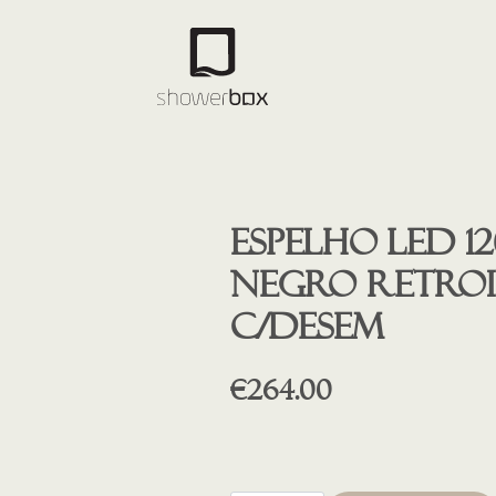
Espelho led 
NEGRO retro
c/desem
€
264.00