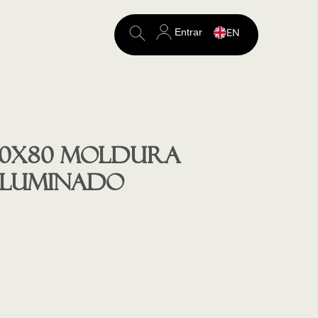
Entrar
EN
Search
for:
120X80 moldura
iluminado