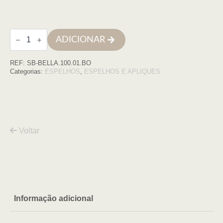
Quantidade
ADICIONAR
de
Espelho
BRONZE
REF:
SB-BELLA.100.01.BO
led
redondo
Categorias:
ESPELHOS
,
ESPELHOS E APLIQUES
D100
retroiluminado
Voltar
Informação adicional