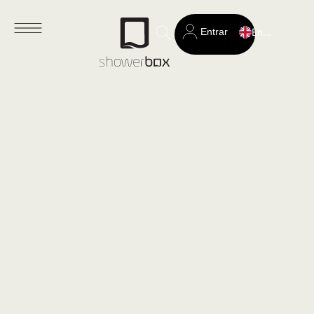
Entrar
English
Search
for: