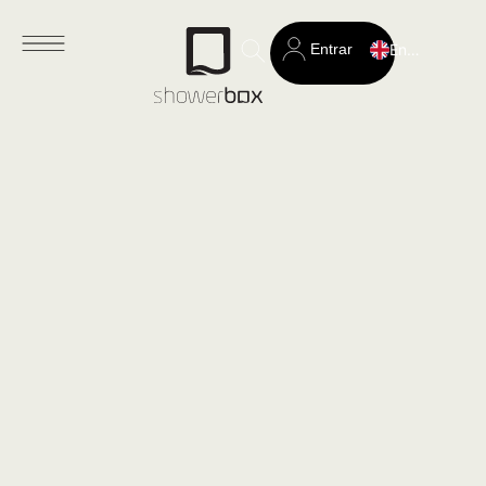
Entrar
English
Search
for: