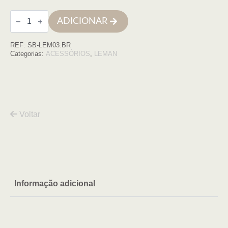
Quantidade
ADICIONAR
de
Nicho
LEMAN
REF:
SB-LEM03.BR
branco
mate
Categorias:
ACESSÓRIOS
,
LEMAN
Voltar
Informação adicional