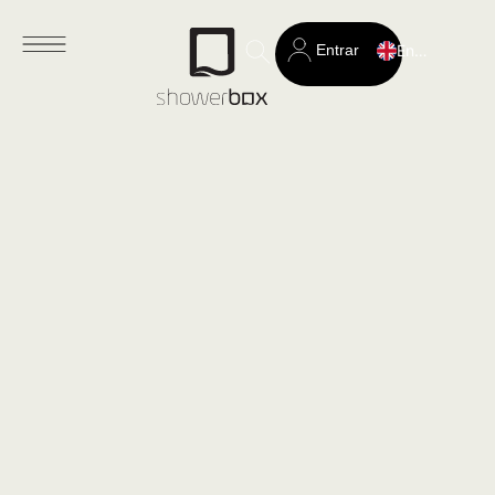
Entrar
English
Search
for: