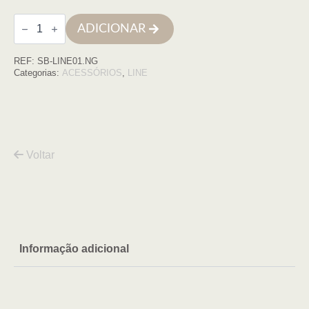
Quantidade
ADICIONAR
de
Prateleira
LINE
REF:
SB-LINE01.NG
40cm
preto/preto
Categorias:
ACESSÓRIOS
,
LINE
mate
Voltar
Informação adicional