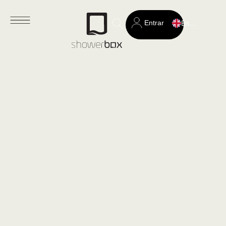
Entrar
English
Search
for: