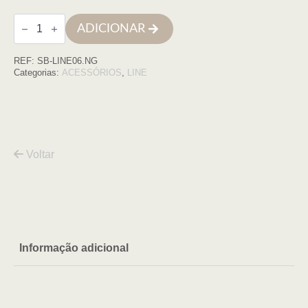
Quantidade
ADICIONAR
de
Porta
piaçaba
REF:
SB-LINE06.NG
LINE
preto/preto
Categorias:
ACESSÓRIOS
,
LINE
mate
Voltar
Informação adicional