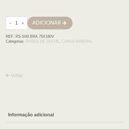
Quantidade
ADICIONAR
de
Base
de
REF:
RS-SIM.BRA.75X180V
duche
SIMPLE
Categorias:
BASES DE DUCHE
,
CARGA MINERAL
75x180
BRANCO
COM
VDA
Voltar
Informação adicional