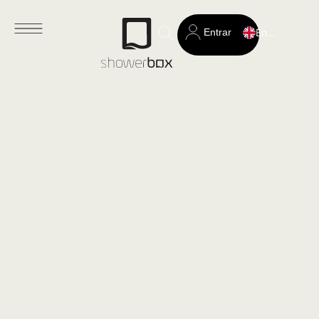
Entrar
English
Search
for: