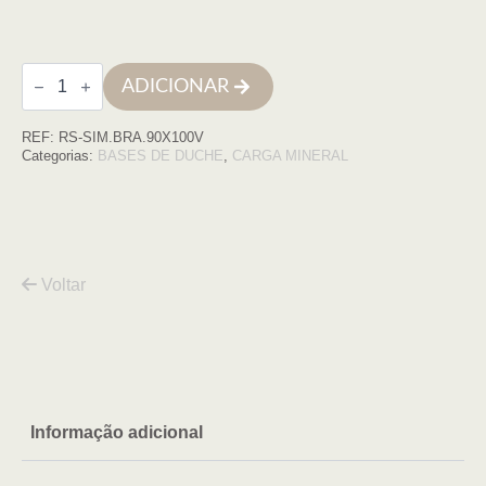
Quantidade
ADICIONAR
de
Base
de
REF:
RS-SIM.BRA.90X100V
duche
SIMPLE
Categorias:
BASES DE DUCHE
,
CARGA MINERAL
90x100
BRANCA
COM
VDA
Voltar
Informação adicional