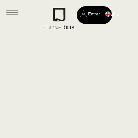
Entrar
English
Search
for: