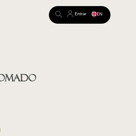
Entrar
EN
Search
for:
omado