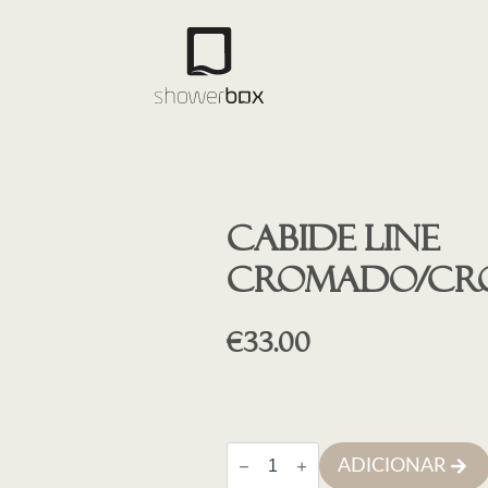
Cabide LINE
cromado/cr
€
33.00
Quantidade
ADICIONAR
de
Cabide