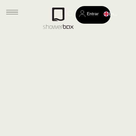
Entrar
English
Search
for: