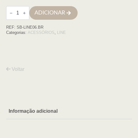
Quantidade
ADICIONAR
de
Porta
piaçaba
REF:
SB-LINE06.BR
LINE
branco/branco
Categorias:
ACESSÓRIOS
,
LINE
mate
Voltar
Informação adicional