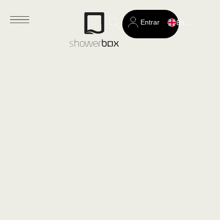
Entrar
English
Search
for: