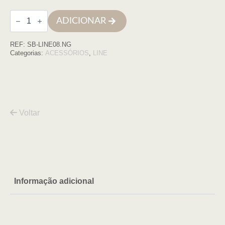
Quantidade
ADICIONAR
de
Suporte
Line
REF:
SB-LINE08.NG
40X10
negro/negro
Categorias:
ACESSÓRIOS
,
LINE
mate
Voltar
Informação adicional