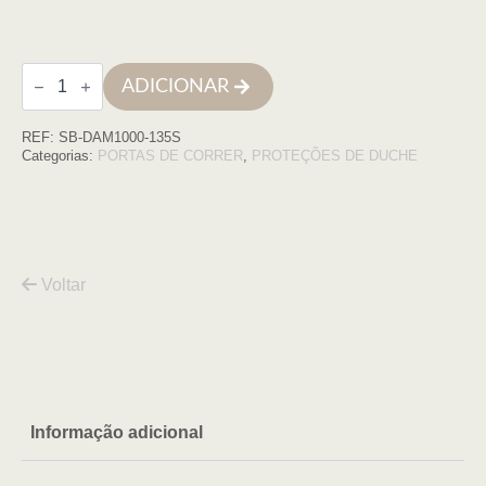
Quantidade
ADICIONAR
de
Frontal
Damasco
REF:
SB-DAM1000-135S
1000,
135
Categorias:
PORTAS DE CORRER
,
PROTEÇÕES DE DUCHE
(133,5
a
138,5),
cromo
transparent
Voltar
Informação adicional