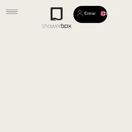
Entrar
English
Search
for: