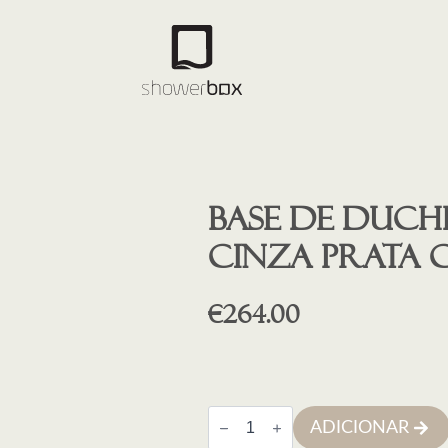
Base de duche
CINZA PRATA 
€
264.00
Quantidade
ADICIONAR
de
Base