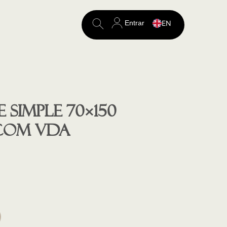
Entrar
EN
Search
for:
 SIMPLE 70×150
COM VDA