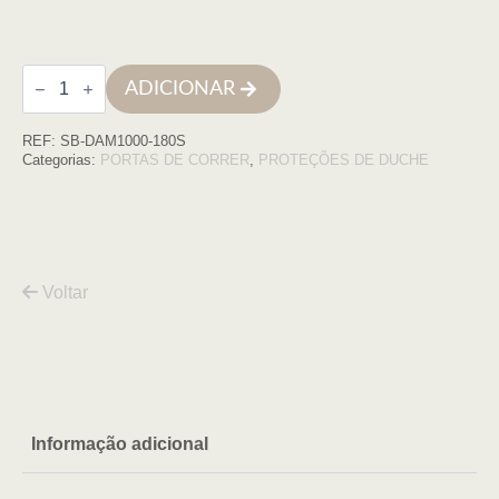
Quantidade
ADICIONAR
de
Frontal
Damasco
REF:
SB-DAM1000-180S
1000,
180cm
Categorias:
PORTAS DE CORRER
,
PROTEÇÕES DE DUCHE
(178.5-
183.5),
cromo,
transp
Voltar
Informação adicional