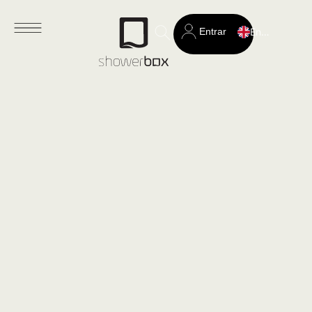
Entrar
English
Search
for: