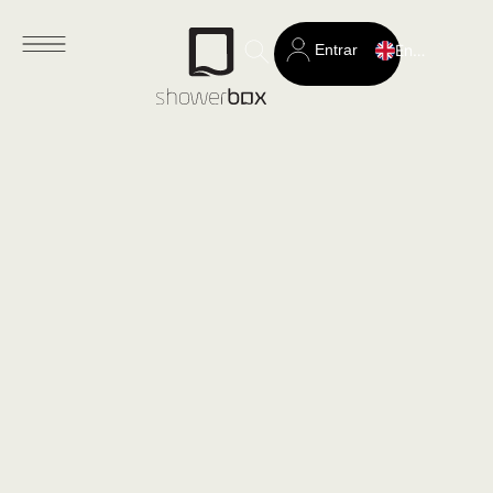
Entrar
English
Search
for: