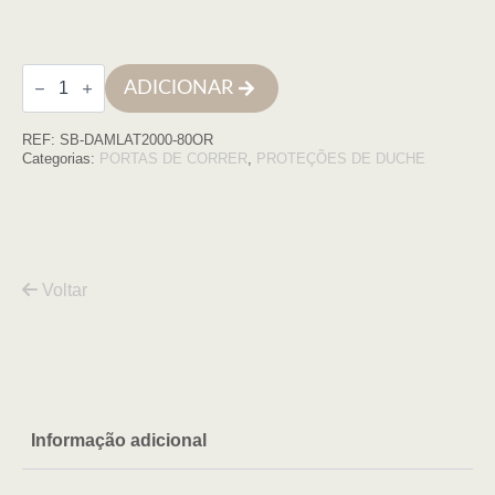
Quantidade
ADICIONAR
de
Lateral
80cm
REF:
SB-DAMLAT2000-80OR
Damasco
2000,
Categorias:
PORTAS DE CORRER
,
PROTEÇÕES DE DUCHE
OURO
transparente
Voltar
Informação adicional