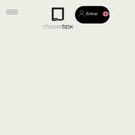
Entrar
English
Search
for: