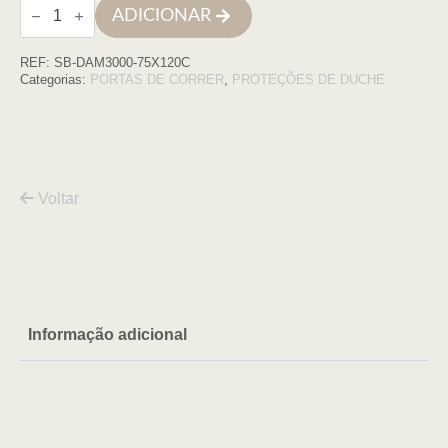
Quantidade
ADICIONAR
de
Cabine
quadrada
REF:
SB-DAM3000-75X120C
Damasco
75x120x195
Categorias:
PORTAS DE CORRER
,
PROTEÇÕES DE DUCHE
cromo
transparente
6mm
Voltar
Informação adicional