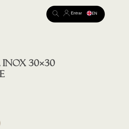
Entrar
EN
Search
for:
 inox 30×30
e