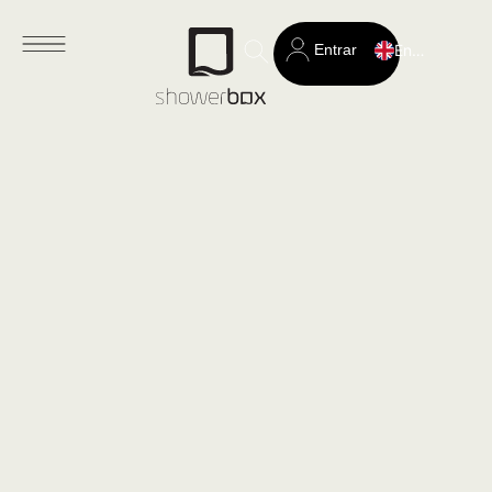
Entrar
English
Search
for: