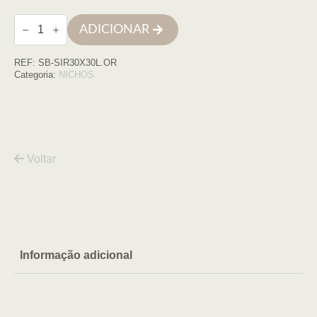
Quantidade
ADICIONAR
de
Nicho
parede
REF:
SB-SIR30X30L.OR
inox
c/led
Categoria:
NICHOS
30x30
ouro
rosa
Voltar
Informação adicional