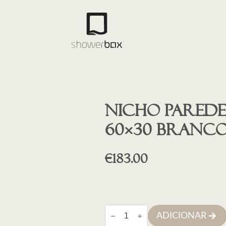
Nicho parede
60×30 branco
€
183.00
Quantidade
ADICIONAR
de
Nicho