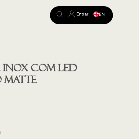
Entrar
EN
Search
for:
 inox com led
 matte