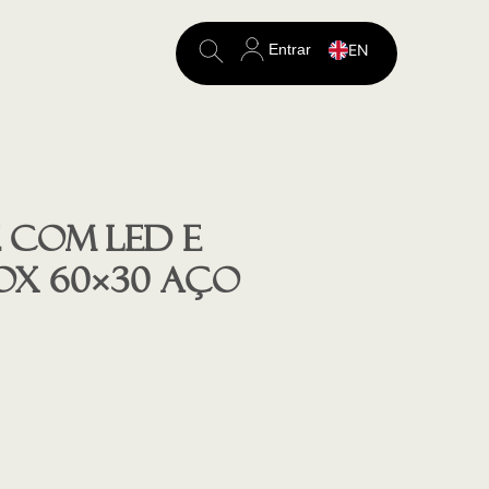
Entrar
EN
Search
for:
 com LED e
ox 60×30 aço