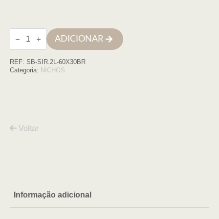
Quantidade
ADICIONAR
de
Nicho
parede
REF:
SB-SIR.2L-60X30BR
com
LED
Categoria:
NICHOS
e
prateleira
inox
60x30
branco
matte
Voltar
Informação adicional