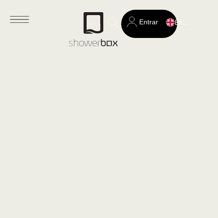
Entrar
English
Search
for: