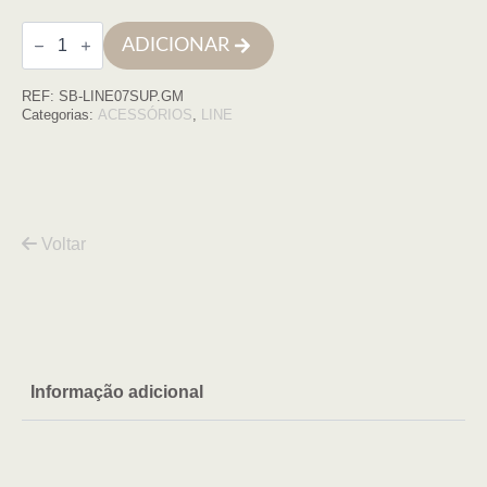
Quantidade
ADICIONAR
de
Suporte
Espelho
REF:
SB-LINE07SUP.GM
Line
diam.33cm
Categorias:
ACESSÓRIOS
,
LINE
GUN
METAL
Voltar
Informação adicional