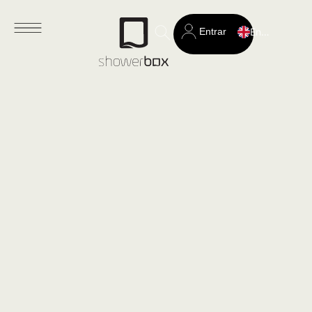
Entrar
English
Search
for: