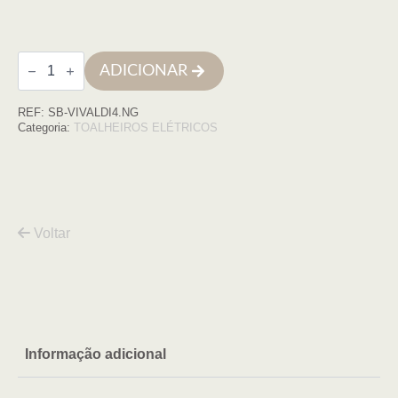
Quantidade
ADICIONAR
de
Toalheiro
eletrico
REF:
SB-VIVALDI4.NG
4
barras,
Categoria:
TOALHEIROS ELÉTRICOS
aço
inox,
preto
mate
Voltar
Informação adicional