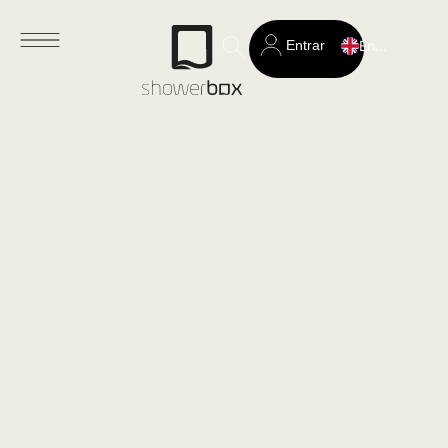
Entrar
English
Search
for: