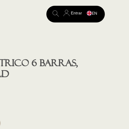
Entrar
EN
Search
for:
trico 6 barras,
ld