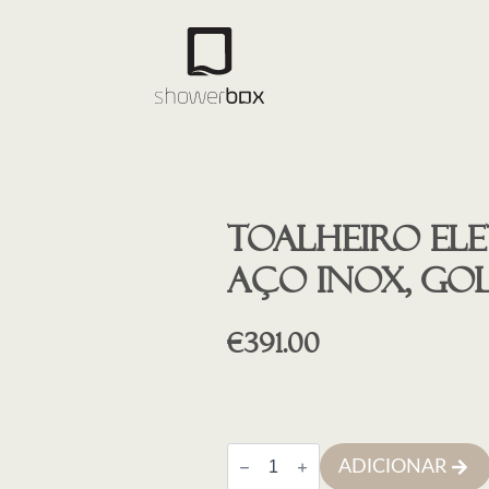
Toalheiro ele
aço inox, go
€
391.00
Quantidade
ADICIONAR
de
Toalheiro