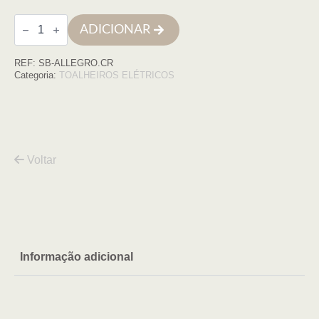
Quantidade
ADICIONAR
de
Toalheiro
eletrico
REF:
SB-ALLEGRO.CR
,
aço
Categoria:
TOALHEIROS ELÉTRICOS
inox,
CROMO
Voltar
Informação adicional