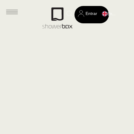
Entrar
English
Search
for: