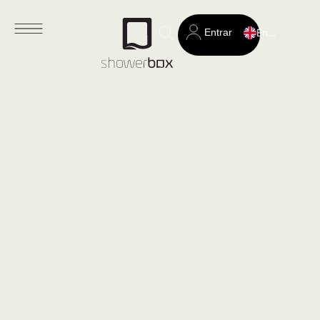
Entrar
English
Search
for: