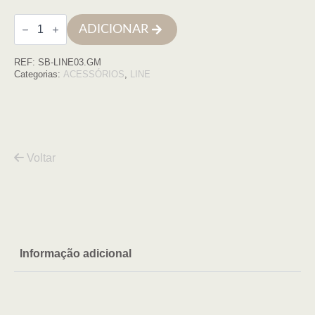
Quantidade
ADICIONAR
de
Toalheiro
LINE
REF:
SB-LINE03.GM
40cm
GUN
Categorias:
ACESSÓRIOS
,
LINE
METAL
Voltar
Informação adicional