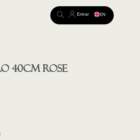
Entrar
EN
Search
for:
LO 40cm ROSE