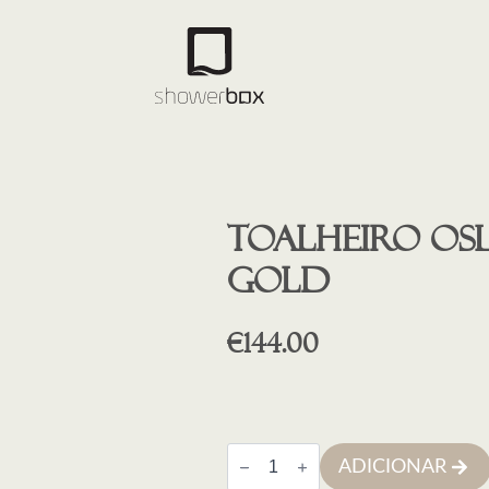
Toalheiro OS
GOLD
€
144.00
Quantidade
ADICIONAR
de
Toalheiro